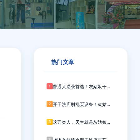
热门文章
1
普通人逆袭首选！灰姑娘干洗
为何是加盟界的“平民英雄”？
2
开干洗店别乱买设备！灰姑娘
这份清单帮你精准踩点
3
这五类人，天生就是灰姑娘干
洗的潜力股！
4
加盟灰姑娘小型干洗店要花多