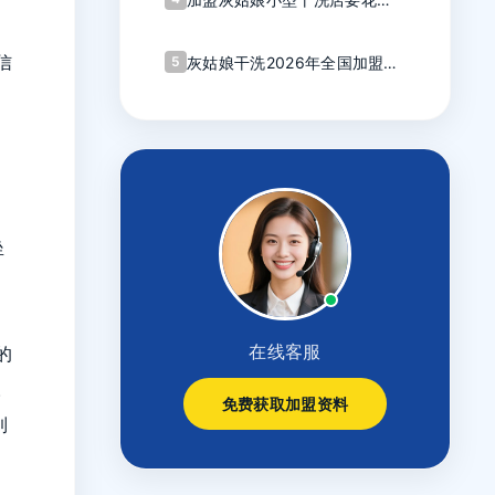
少钱？算完这笔账我心动了
信
5
灰姑娘干洗2026年全国加盟商
大会圆满召开
坐
在线客服
的
。
免费获取加盟资料
到