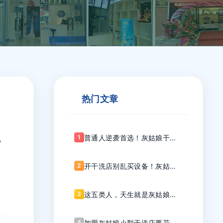
热门文章
盟
1
普通人逆袭首选！灰姑娘干洗
为何是加盟界的“平民英雄”？
2
开干洗店别乱买设备！灰姑娘
这份清单帮你精准踩点
3
这五类人，天生就是灰姑娘干
洗的潜力股！
4
加盟灰姑娘小型干洗店要花多